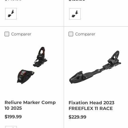
Noir/Rouge Fluo
Le noir
Comparer
Comparer
Reliure Marker Comp
Fixation Head 2023
10 2025
FREEFLEX 11 RACE
Prix habituel
$199.99
Prix habituel
$229.99