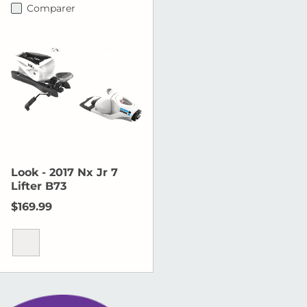
Comparer
Look - 2017 Nx Jr 7
Lifter B73
Prix habituel
$169.99
Icône blanche