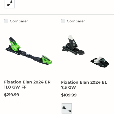
Noir/Rouge Fluo
Comparer
Comparer
Fixation Elan 2024 ER
Fixation Elan 2024 EL
11.0 GW FF
7,5 GW
Prix habituel
$219.99
Prix habituel
$109.99