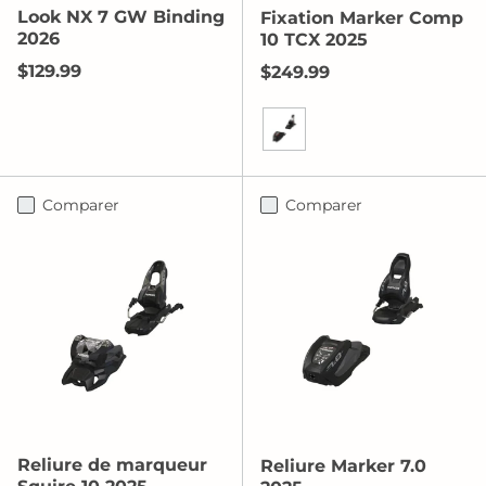
Look NX 7 GW Binding
Fixation Marker Comp
2026
10 TCX 2025
Prix habituel
$129.99
Prix habituel
$249.99
Noir/Rouge Fluo
Comparer
Comparer
Reliure de marqueur
Reliure Marker 7.0