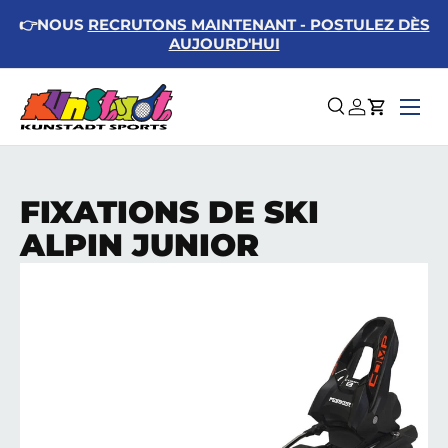
👉NOUS
RECRUTONS MAINTENANT - POSTULEZ DÈS
Aller au contenu
AUJOURD'HUI
Menu
Recherche
Se connect
Panier
FIXATIONS DE SKI
ALPIN JUNIOR