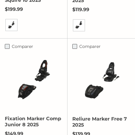
Squire 10 2025
2025
Prix habituel
$199.99
Prix habituel
$119.99
Noir/Anthracite
Noir/Anthracite
Comparer
Comparer
Fixation Marker Comp
Reliure Marker Free 7
Junior 8 2025
2025
Prix habituel
$149.99
Prix habituel
$139.99