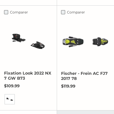
Le noir
Comparer
Comparer
Fixation Look 2022 NX
Fischer - Frein AC FJ7
7 GW B73
2017 78
Prix habituel
$109.99
Prix habituel
$119.99
Noir/Icône