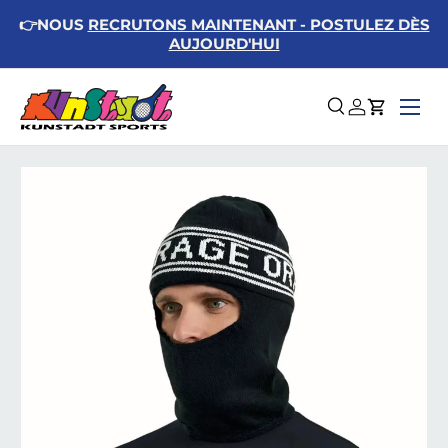
👉NOUS
RECRUTONS MAINTENANT - POSTULEZ DÈS
Aller au contenu
AUJOURD'HUI
Menu
Recherche
Se connect
Panier
Passer aux informations produits