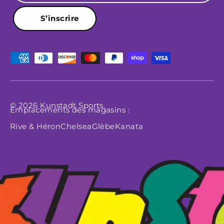
S’inscrire
Moyens de paiement acceptés
© 2026
Kunstadt Sports
.
Emplacements des magasins :
Rive & Héron
Chelsea
Glèbe
Kanata