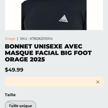
Orage
|
SKU :
678282515514
BONNET UNISEXE AVEC
MASQUE FACIAL BIG FOOT
ORAGE 2025
Prix habituel
$49.99
Ferme
Taille
Taille unique